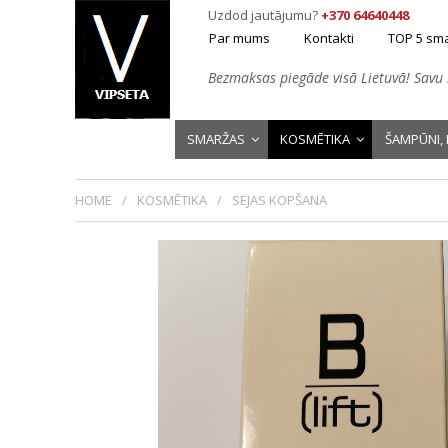
Uzdod jautājumu?
+370 64640448
Par mums
Kontakti
TOP 5 sm
Bezmaksas piegāde visā Lietuvā! Savu 
SMARŽAS
KOSMĒTIKA
ŠAMPŪNI, 
HOME
KOSMĒTIKA
SEJAS KOPŠANA