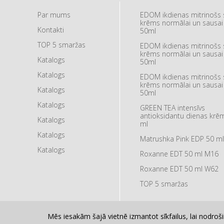
Par mums
EDOM ikdienas mitrinošs 
krēms normālai un sausai
Kontakti
50ml
TOP 5 smaržas
EDOM ikdienas mitrinošs 
krēms normālai un sausai
Katalogs
50ml
Katalogs
EDOM ikdienas mitrinošs 
krēms normālai un sausai
Katalogs
50ml
Katalogs
GREEN TEA intensīvs
antioksidantu dienas krēm
Katalogs
ml
Katalogs
Matrushka Pink EDP 50 ml
Katalogs
Roxanne EDT 50 ml M16
Roxanne EDT 50 ml W62
TOP 5 smaržas
Mēs iesakām šajā vietnē izmantot sīkfailus, lai nodrošin