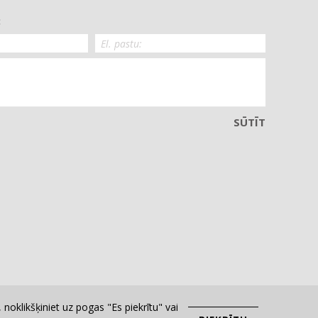
:
SŪTĪT
noklikšķiniet uz pogas "Es piekrītu" vai