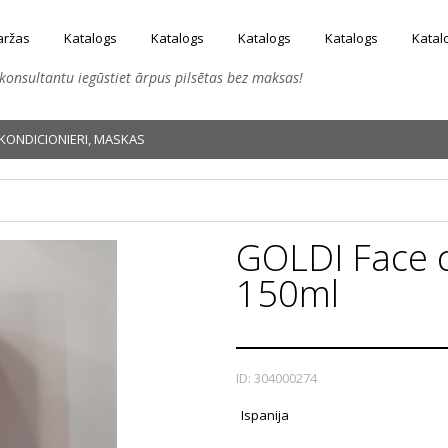
aržas
Katalogs
Katalogs
Katalogs
Katalogs
Katal
konsultantu iegūstiet ārpus pilsētas bez maksas!
KONDICIONIERI, MASKAS
GOLDI Face 
150ml
ID: 304000274
Ispanija