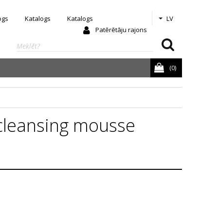
ogs
Katalogs
Katalogs
LV
Patērētāju rajons
(0)
cleansing mousse