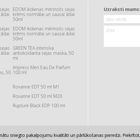
Uzraksti mums
sejas
EDOM ikdienas mitrinošs sejas
 ādai
krēms normālai un sausai ādai
50ml
sejas
EDOM ikdienas mitrinošs sejas
 ādai
krēms normālai un sausai ādai
50ml
sejas
GREEN TEA intensīva
 ādai
antioksidanta sejas maska, 50
ml
Impress Men Eau De Parfum
s, 50
100 ml
Roxanne EDT 50 ml M1
Roxanne EDT 50 ml M20
Rupture Black EDP 100 ml
ātu sniegto pakalpojumu kvalitāti un pārlūkošanas pieredzi. Piekrītot, 